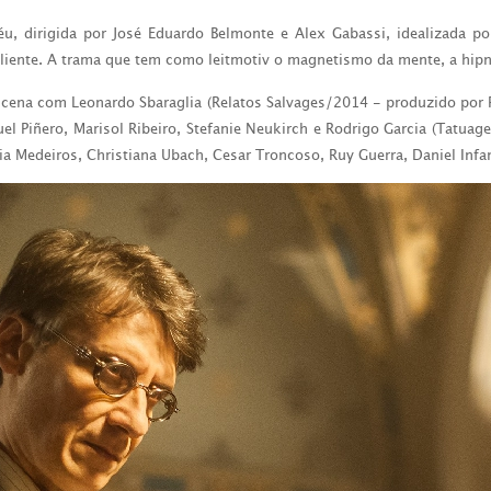
, dirigida por José Eduardo Belmonte e Alex Gabassi, idealizada po
aliente. A trama que tem como leitmotiv o magnetismo da mente, a hip
 cena com Leonardo Sbaraglia (Relatos Salvages/2014 - produzido por 
 Piñero, Marisol Ribeiro, Stefanie Neukirch e Rodrigo Garcia (Tatuage
a Medeiros, Christiana Ubach, Cesar Troncoso, Ruy Guerra, Daniel Infant