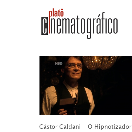
Cástor Caldani - O Hipnotizado